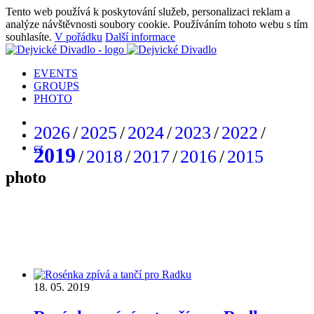
Tento web používá k poskytování služeb, personalizaci reklam a
analýze návštěvnosti soubory cookie. Používáním tohoto webu s tím
souhlasíte.
V pořádku
Další informace
EVENTS
GROUPS
PHOTO
2026
/
2025
/
2024
/
2023
/
2022
/
cz
2019
/
2018
/
2017
/
2016
/
2015
photo
18. 05. 2019